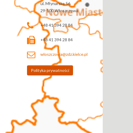
ul. Młynarska 56
29-100 Włoszczowa
+48 41 394 28 84
+48 41 394 28 84
wloszczowa@zdz.kielce.pl
Polityka prywatności