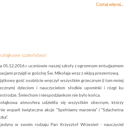
Czytaj więcej...
kołajkowe szaleństwo!
a 05.12.2016 r. uczniowie naszej szkoły z ogromnym entuzjazmem
wacjami przyjęli w gościnę Św. Mikołaja wraz z ekipą prezentową.
ątkowy gość osobiście wręczył wszystkim grzecznym (i tym mniej
ecznym) dzieciom i nauczycielom słodkie upominki i rózgi ku
estrodze. Śmiechom i niespodziankom nie było końca.
ołajkowa atmosfera udzieliła się wszystkim obecnym, którzy
nie wsparli świąteczne akcje "Spełniamy marzenia" i "Szlachetna
zka".
i jedyny w swoim rodzaju Pan Krzysztof Wrzesień - nauczyciel