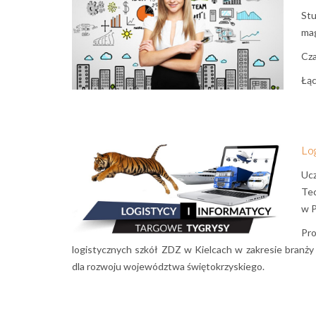
St
mag
Cza
Łąc
Log
Uc
Tec
w P
Pro
logistycznych szkół ZDZ w Kielcach w zakresie branży
dla rozwoju województwa świętokrzyskiego.