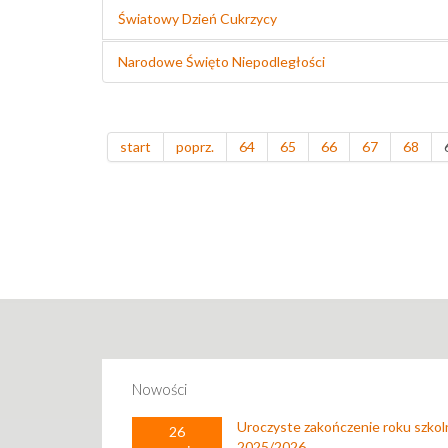
Światowy Dzień Cukrzycy
Narodowe Święto Niepodległości
start
poprz.
64
65
66
67
68
Nowości
Uroczyste zakończenie roku szko
26
2025/2026