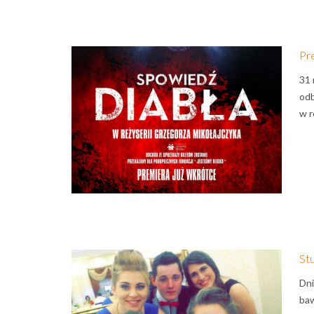
Pr
31 
odb
w r
St
Dni
baw