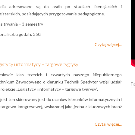
udia adresowane są do osób po studiach licencjackich i
isterskich, posiadających przygotowanie pedagogiczne.
s trwania – 3 semestry
zna liczba godzin: 350.
Czytaj więcej...
istycy i informatycy – targowe tygrysy
zniowie klas trzecich i czwartych naszego Niepublicznego
hnikum Zawodowego o kierunku Technik Spedytor wzięli udział
F
rojekcie „
Logistycy i informatycy – targowe tygrysy
”.
jekt ten skierowany jest do uczniów kierunków informatycznych i
 targowo-kongresowej, wskazanej jako jedna z kluczowych branż
Czytaj więcej...