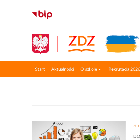
Start
Aktualności
O szkole
Rekrutacja 202
POPUP
St
DO