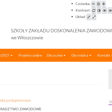
Czcionka:
Kontrast:
Układ:
SZKOŁY ZAKŁADU DOSKONALENIA ZAWODO
we Włoszczowie
6/2027
Projekty unijne
Dla ucznia
Dla rodzica
Kontakt
udia podyplomowe
V
RADZTWO ZAWODOWE