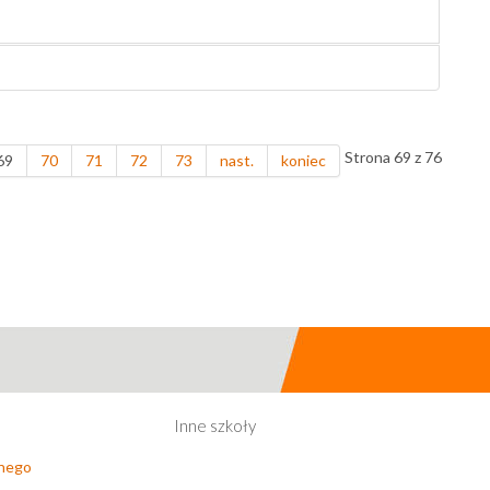
Strona 69 z 76
69
70
71
72
73
nast.
koniec
Inne szkoły
lnego