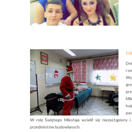
Mi
Dni
i o
Wyj
grz
prz
Mik
hoj
pac
W rolę Świętego Mikołaja wcielił się niezastąpiony 
przedmiotów budowlanych.