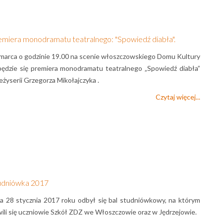
emiera monodramatu teatralnego: "Spowiedź diabła".
marca o godzinie 19.00 na scenie włoszczowskiego Domu Kultury
ędzie się premiera monodramatu teatralnego „Spowiedź diabła”
eżyserii Grzegorza Mikołajczyka .
Czytaj więcej...
udniówka 2017
a 28 stycznia 2017 roku odbył się bal studniówkowy, na którym
ili się uczniowie Szkół ZDZ we Włoszczowie oraz w Jędrzejowie.