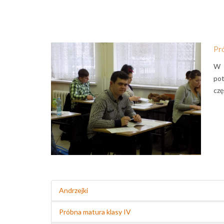
Pr
W 
pot
czę
Andrzejki
Próbna matura klasy IV