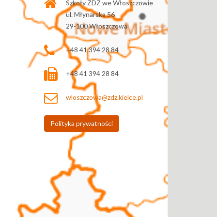
Szkoły ZDZ we Włoszczowie
ul. Młynarska 56
29-100 Włoszczowa
+48 41 394 28 84
+48 41 394 28 84
wloszczowa@zdz.kielce.pl
Polityka prywatności