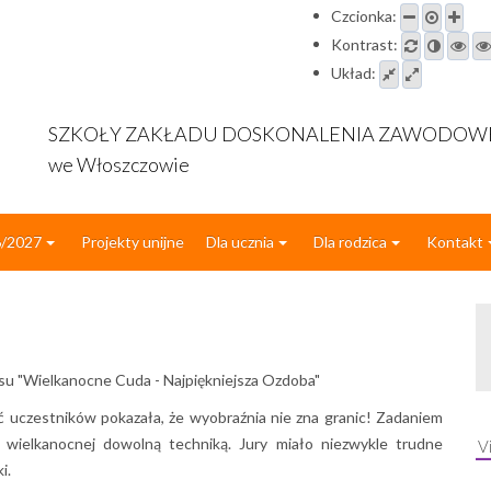
Czcionka:
Kontrast:
Układ:
SZKOŁY ZAKŁADU DOSKONALENIA ZAWODO
we Włoszczowie
6/2027
Projekty unijne
Dla ucznia
Dla rodzica
Kontakt
su "Wielkanocne Cuda - Najpiękniejsza Ozdoba"
 uczestników pokazała, że wyobraźnia nie zna granic! ​Zadaniem
 wielkanocnej dowolną techniką. Jury miało niezwykle trudne
V
i.