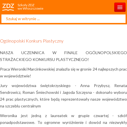
Szkoły ZDZ
we Włoszczowie
Szukaj...
Start
Aktualności
Ogólnopolski Konkurs Plastyczny
O szkole
NASZA UCZENNICA W FINALE OGÓLNOPOLSKIEGO
Rekrutacja 2026/2027
STRAŻACKIEGO KONKURSU PLASTYCZNEGO!
Projekty unijne
​Praca Weroniki Marcinkowskiej znalazła się w gronie 24 najlepszych prac
w województwie!
Dla ucznia
Jury województwa świętokrzyskiego - Anna Przybysz, Renata
Dla rodzica
Sendrowicz, Roman Śmiechowski i Jagoda Szczęsna - dokonało wyboru
24 prac plastycznych, które będą reprezentowały nasze województwo
Kontakt
na szczeblu centralnym
Weronika jest jedną z laureatek w grupie czwartej - szkół
ponadpodstawowe. To ogromne wyróżnienie i dowód na niezwykły