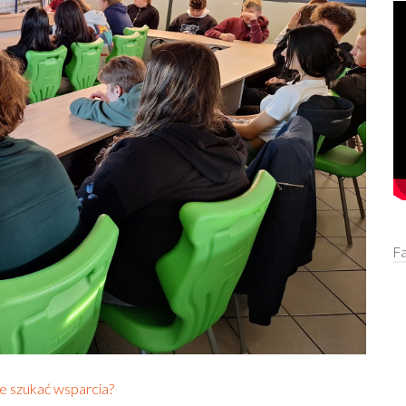
F
ie szukać wsparcia?