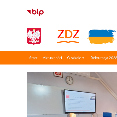
Start
Aktualności
O szkole
Rekrutacja 202