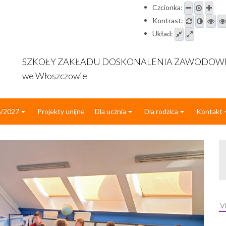
Czcionka:
Kontrast:
Układ:
SZKOŁY ZAKŁADU DOSKONALENIA ZAWODO
we Włoszczowie
6/2027
Projekty unijne
Dla ucznia
Dla rodzica
Kontakt
V