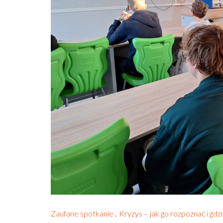
Zaufane spotkanie․ Kryzys – jak go rozpoznać i gdz