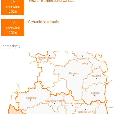
Tydzień Bezpieczeństwa cz.1
19
czerwiec
2026
Czytanie na polanie
17
czerwiec
2026
Inne szkoły