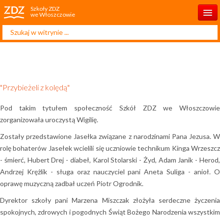
Szkoły ZDZ
we Włoszczowie
Szukaj...
Start
Aktualności
O szkole
"Przybieżeli z kolędą"
Rekrutacja 2026/2027
Pod takim tytułem społeczność Szkół ZDZ we Włoszczowie
Projekty unijne
zorganizowała uroczystą Wigilię.
Zostały przedstawione Jasełka związane z narodzinami Pana Jezusa. W
Dla ucznia
rolę bohaterów Jasełek wcielili się uczniowie technikum Kinga Wrzeszcz
Dla rodzica
- śmierć, Hubert Drej - diabeł, Karol Stolarski - Żyd, Adam Janik - Herod,
Andrzej Krężlik - sługa oraz nauczyciel pani Aneta Suliga - anioł. O
Kontakt
oprawę muzyczną zadbał uczeń Piotr Ogrodnik.
Dyrektor szkoły pani Marzena Miszczak złożyła serdeczne życzenia
spokojnych, zdrowych i pogodnych Świąt Bożego Narodzenia wszystkim